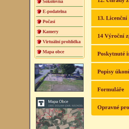
12. Úhrady z
Sokolovna
E-podatelna
13. Licenční
Počasí
Kamery
14 Výroční 
Virtuální prohlídka
Mapa obce
Poskytnuté 
Popisy úkonů
Formuláře
Opravné pro