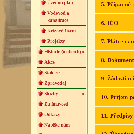
Územní plán
5. Případné 
Vodovod a
kanalizace
6. IČO
Krizové řízení
7. Plátce da
Projekty
Historie (o obcích)
»
8. Dokument
Akce
Stalo se
9. Žádosti o
Zpravodaj
Služby
»
10. Příjem p
Zajímavosti
Odkazy
11. Předpisy
Napište nám