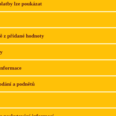
platby lze poukázat
ně z přidané hodnoty
y
 informace
odání a podnětů