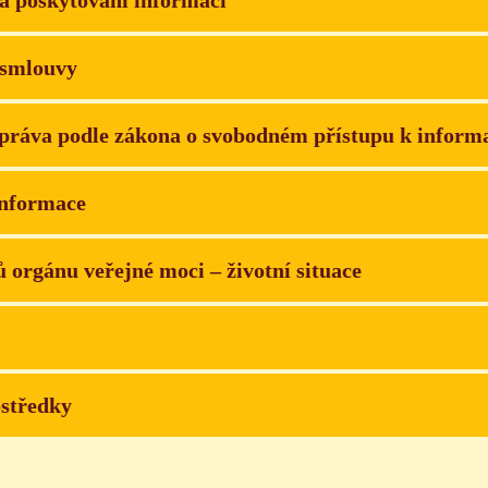
a poskytování informací
 smlouvy
zpráva podle zákona o svobodném přístupu k inform
informace
 orgánu veřejné moci – životní situace
středky