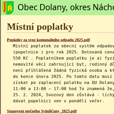
Obec Dolany, okres Nách
Místní poplatky
Poplatky za svoz komunálního odpadu 2025.pdf
Místní poplatek za obecní systém odpado
(popelnice ) pro rok 2025. Dotovaná cen
550 Kč . Poplatníkem poplatku je a) fyz
nemovité věci zahrnující byt, rodinný d
není přihlášená žádná fyzická osoba a k
do konce února 2025. Po tomto datu musí
získat po zaplacení polatku na OU Dolan
11:00 a 13:00 – 17:00 hod To znamená že
25. 2. 2024, Svozový den zůstává - lich
dávat popelnici ven v pondělí večer.
Stanovení stočného Svinišťany_2025.pdf