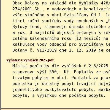
Obec Dolany na základě dle Vyhlášky 428
274/2001 Sb., o vodovodech a kanalizací
výše stočného v obci Svinišťany Od 1. l
čísel roční spotřeby vody uvedených v „
Bytový fond, stanovuje úhrada stočného 
a rok. U majitelů objektů určených k re
celého kalendářního roku (12 měsíců) na
kalkulace vody odpadní pro Svinišťany C
Dolany č. VII/2019 dne 2. 12. 2019 je c
výňatek z vyhlášek 2025.pdf
Místní poplatky dle vyhlášek č.2-6/2025
stnovenve výši 550,- Kč. Poplatky ze ps
trvalým pobytem v obci. Poplatek za psa
poplatku je úplatný pobyt trvající nejv
jednotlivého poskytovatele pobytu. Sazb
pobytu, s výjimkou dne počátku pobytu.