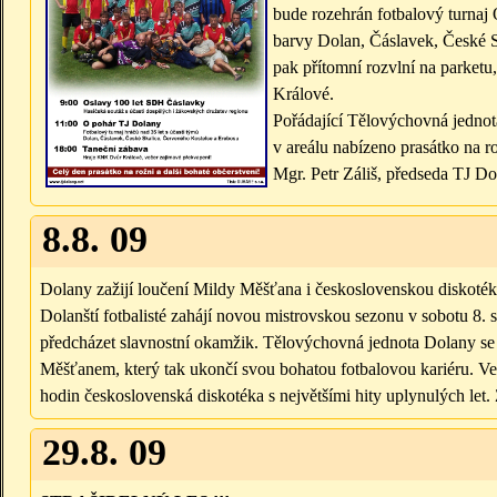
bude rozehrán fotbalový turnaj O
barvy Dolan, Čáslavek, České S
pak přítomní rozvlní na parket
Králové.
Pořádající Tělovýchovná jednot
v areálu nabízeno prasátko na ro
Mgr. Petr Záliš, předseda TJ D
8.8. 09
Dolany zažijí loučení Mildy Měšťana i československou diskoté
Dolanští fotbalisté zahájí novou mistrovskou sezonu v sobotu 8. 
předcházet slavnostní okamžik. Tělovýchovná jednota Dolany se 
Měšťanem, který tak ukončí svou bohatou fotbalovou kariéru. Ve
hodin československá diskotéka s největšími hity uplynulých let. 
29.8. 09