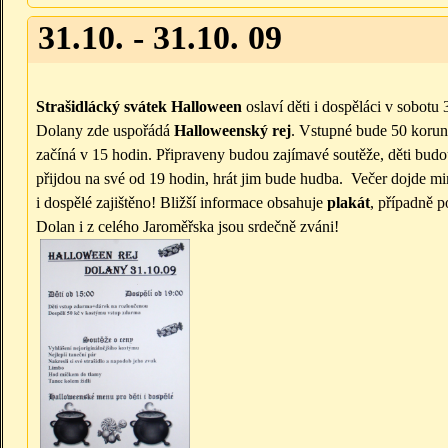
31.10. - 31.10. 09
Strašidlácký svátek Halloween
oslaví děti i dospěláci v sobot
Dolany zde uspořádá
Halloweenský rej
. Vstupné bude 50 korun,
začíná v 15 hodin. Připraveny budou zajímavé soutěže, děti budou
přijdou na své od 19 hodin, hrát jim bude hudba. Večer dojde mi
i dospělé zajištěno! Bližší informace obsahuje
plakát
, případně 
Dolan i z celého Jaroměřska jsou srdečně zváni!