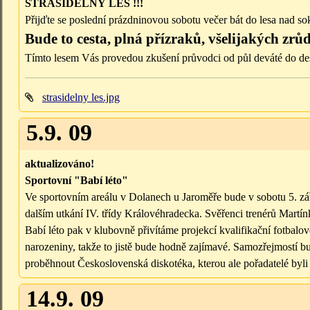
STRAŠIDELNÝ LES !!!
Přijďte se poslední prázdninovou sobotu večer bát do lesa nad s
Bude to
cesta, plná přízraků, všelijakých zrůd
Tímto lesem Vás provedou zkušení průvodci od půl deváté do des
strasidelny les.jpg
5.9. 09
aktualizováno!
Sportovní "Babí léto"
Ve sportovním areálu v Dolanech u Jaroměře bude v sobotu 5. zá
dalším utkání IV. třídy Královéhradecka. Svěřenci trenérů Martín
Babí léto pak v klubovně přivítáme projekcí kvalifikační fotbalov
narozeniny, takže to jistě bude hodně zajímavé. Samozřejmostí 
proběhnout Československá diskotéka, kterou ale pořadatelé byli 
14.9. 09