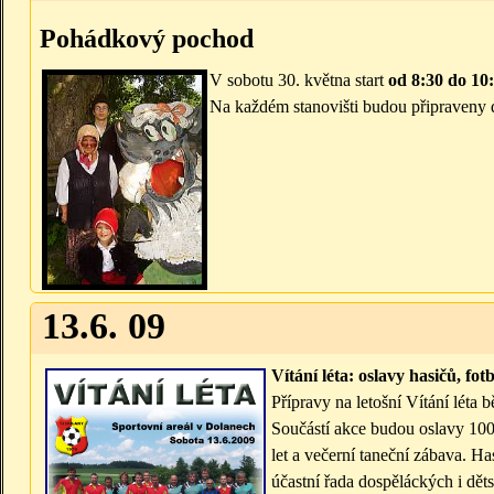
Pohádkový pochod
V sobotu 30. května start
od 8:30 do 10
Na každém stanovišti budou připraveny dr
13.6. 09
Vítání léta: oslavy hasičů, fot
Přípravy na letošní Vítání léta
Součástí akce budou oslavy 100
let a večerní taneční zábava. H
účastní řada dospěláckých i dět