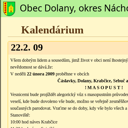
Obec Dolany, okres Nách
Kalendárium
22.2. 09
Všem dobrým lidem a sousedům, jimž život v obci není lhostejný
nevědomost se dává.že:
V neděli
22 února 2009
proběhne v obcích
Čáslavky, Dolany, Krabčice, Sebuč 
! M A S O P U S T !
Vesnicemi bude projíždět alegorický vůz s masopustním průvode
veselí, kde bude dovoleno vše bude, možno se veřejně zesměšňov
současných parodovat. Vraťme se do doby, kdy vše bylo všech a 
Stanoviště:
10:00 hod náves Krabčice