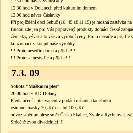
11:30 hod náves Svinišťany
12:30 hod v Dolanech před kulturním domem
13:00 hod náves Čáslavky
Při projíždění obcí Sebuč (10: 45 až 11:15) je možná zastávka na
Budou zde jen pro Vás připravený produkty domácí české zabijačky 
žemláky, vývar a to vše za výrobní ceny. Proto nevařte a přijďte 
konzumaci zakoupit naše výrobky.
!!! Proto neseďte doma a přijďte!!!
!!! Proto se nestyďte a přijďte!!!
7.3. 09
Sobota "Maškarní ples
"
20:00 hod v KD Dolany.
Předtančení - překvapení v podání místních tanečníků
vstupné: masky 70,-Kč ostatní 100,-Kč
odvoz směr po plese směr Česká Skalice, Zvole a Rychnovek zaji
Srdečně zvou divadelníci !!!