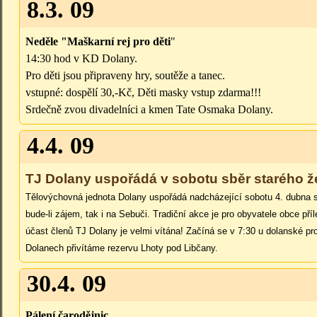
8.3. 09
Neděle "Maškarní rej pro děti
"
14:30 hod v KD Dolany.
Pro děti jsou připraveny hry, soutěže a tanec.
vstupné: dospělí 30,-Kč, Děti masky vstup zdarma!!!
Srdečně zvou divadelníci a kmen Tate Osmaka Dolany.
4.4. 09
TJ Dolany uspořádá v sobotu sběr starého ž
Tělovýchovná jednota Dolany uspořádá nadcházející sobotu 4. dubna 
bude-li zájem, tak i na Sebuči. Tradiční akce je pro obyvatele obce př
účast členů TJ Dolany je velmi vítána! Začíná se v 7:30 u dolanské pr
Dolanech přivítáme rezervu Lhoty pod Libčany.
30.4. 09
Pálení čarodějnic