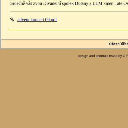
Srdečně vás zvou Divadelní spolek Dolany a LLM kmen Tate 
advent koncert 09.pdf
Obecní úřa
design and produce made by © P