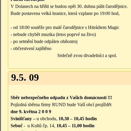
V Dolanech na hřišti se budou opět 30. dubna pálit čarodějnice.
Bude postavena velká hranice, která vzplane po 19:00 hod,
- od 18:00 soutěže pro malé čarodějnice s Hitrádiem Magic
- nebude chybět muzika (letos poprvé na živo)
- po setmění bude odpálen ohňostroj
- občerstvení zajištěno
Srdečně zvou divadelníci a spol.
9.5. 09
Sběr nebezpečného odpadu z Vašich domácností !!!
Pojízdná sběrna firmy RUND bude Vaší obcí projíždět
dne 9. května 2 0 0 9
Svinišťany –
u obchodu,
10,30 – 10,45 hodin
Sebuč
- ­ u Kultů čp. 14,
10,45 – 11,00 hodin