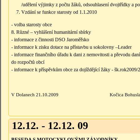
/udělení výjimky z počtu žáků, odsouhlasení dvojtřídky a po
Vzdání se funkce starosty od 1.1.2010
- volba starosty obce
8. Různé – vyhlášení humanitární sbírky
- informace z činnosti DSO Jaroměřsko
- informace k zisku dotace na přístavbu u sokolovny –Leader
- informace finančního úřadu k dani z nemovitosti a převodu daní
do rozpočtů obcí
- informace k příspěvkům obce za dojíždějící žáky - šk.rok2009/
V Dolanech 21.10.2009 Kočica Bohuslav, s
12.12. - 12.12. 09
BESEDA S MOTOCYKLOVÝMI ZÁVODNÍKY