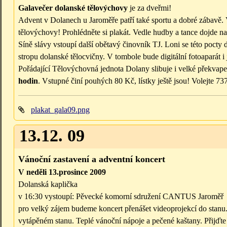
Galavečer dolanské tělovýchovy
je za dveřmi!
Advent v Dolanech u Jaroměře patří také sportu a dobré zábavě
tělovýchovy! Prohlédněte si plakát. Vedle hudby a tance dojde na
Síně slávy vstoupí další obětavý činovník TJ. Loni se této pocty 
stropu dolanské tělocvičny. V tombole bude digitální fotoaparát i
Pořádající Tělovýchovná jednota Dolany slibuje i velké překvape
hodin
. Vstupné činí pouhých 80 Kč, lístky ještě jsou! Volejte 7
plakat_gala09.png
13.12. 09
Vánoční zastavení a adventní koncert
V neděli 13.prosince 2009
Dolanská kaplička
v 16:30 vystoupí: Pěvecké komorní sdružení CANTUS Jaroměř
pro velký zájem budeme koncert přenášet videoprojekcí do stanu
vytápěném stanu. Teplé vánoční nápoje a pečené kaštany. Přijďte 