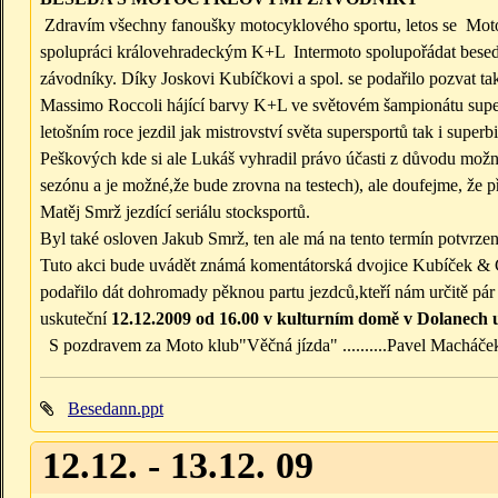
Zdravím všechny fanoušky motocyklového sportu, letos se Moto
spolupráci královehradeckým K+L Intermoto spolupořádat bese
závodníky. Díky Joskovi Kubíčkovi a spol. se podařilo pozvat ta
Massimo Roccoli hájící barvy K+L ve světovém šampionátu super
letošním roce jezdil jak mistrovství světa supersportů tak i super
Peškových kde si ale Lukáš vyhradil právo účasti z důvodu možné
sezónu a je možné,že bude zrovna na testech), ale doufejme, že př
Matěj Smrž jezdící seriálu stocksportů.
Byl také osloven Jakub Smrž, ten ale má na tento termín potvrzené 
Tuto akci bude uvádět známá komentátorská dvojice Kubíček & 
podařilo dát dohromady pěknou partu jezdců,kteří nám určitě pá
uskuteční
12.12.2009 od 16.00 v kulturním domě v Dolanech
S pozdravem za Moto klub"Věčná jízda" ..........Pavel Macháč
Besedann.ppt
12.12. - 13.12. 09