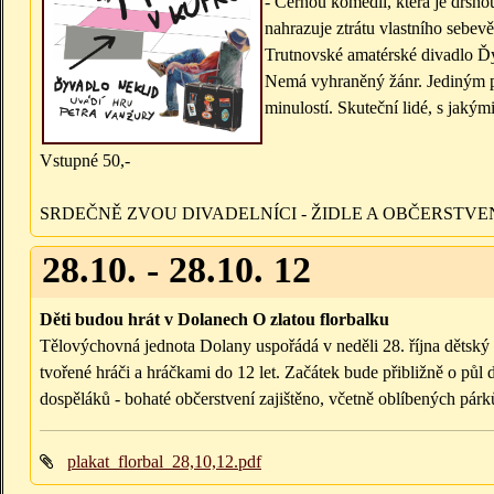
- Černou komedii, která je drsno
nahrazuje ztrátu vlastního sebevě
Trutnovské amatérské divadlo Ďyv
Nemá vyhraněný žánr. Jediným poj
minulostí. Skuteční lidé, s jaký
Vstupné 50,-
SRDEČNĚ ZVOU DIVADELNÍCI - ŽIDLE A OBČERSTVE
28.10. - 28.10. 12
Děti budou hrát v Dolanech O zlatou florbalku
Tělovýchovná jednota Dolany uspořádá v neděli 28. října dětský 
tvořené hráči a hráčkami do 12 let. Začátek bude přibližně o půl
dospěláků - bohaté občerstvení zajištěno, včetně oblíbených pá
plakat_florbal_28,10,12.pdf