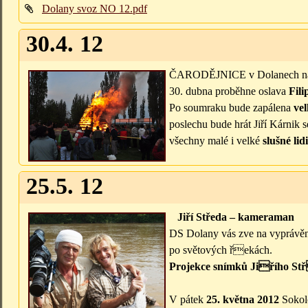
Dolany svoz NO 12.pdf
30.4. 12
ČARODĚJNICE v Dolanech na 
30. dubna proběhne oslava
Fili
Po soumraku bude zapálena
vel
poslechu bude hrát Jiří Kárnik 
všechny malé i velké
slušné lid
25.5. 12
Jiří Středa
– kameraman
DS Dolany vás zve na vyprávě
po světových řekách.
Projekce snímků Jiřího S
V pátek
25. května 2012
Sokol