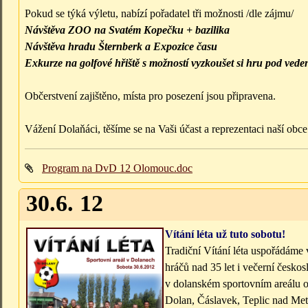
Pokud se týká výletu, nabízí pořadatel tři možnosti /dle zájmu/
Návštěva ZOO na Svatém Kopečku + bazilika
Návštěva hradu Šternberk a Expozice času
Exkurze na golfové hřiště s možností vyzkoušet si hru pod vede
Občerstvení zajištěno, místa pro posezení jsou připravena.
Vážení Dolaňáci, těšíme se na Vaši účast a reprezentaci naší obce
Program na DvD 12 Olomouc.doc
30.6. 12
Vítání léta už tuto sobotu!
Tradiční Vítání léta uspořádáme 
hráčů nad 35 let i večerní česk
v dolanském sportovním areálu ob
Dolan, Čáslavek, Teplic nad Metu