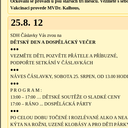
Očkování se provádí u psů starších tří měsíců. Vezměte s se
Vakcinaci provede MVDr. Kalhous,
25.8. 12
SDH Čáslavky Vás zvou na
DĚTSKÝ DEN A DOSPĚLÁCKÝ VEČER
●●●
VEZMĚTE DĚTI, POZVĚTE PŘÁTELE A PŘÍBUZNÉ,
PODPOŘTE SETKÁNÍ V ČÁSLAVKÁCH
●●●
NÁVES ČÁSLAVKY, SOBOTA 25. SRPEN, OD 13.00 HOD
●●●
P R O G R A M :
13:00 – 17:00 … DĚTSKÉ SOUTĚŽE O SLADKÉ CENY
17:00 – RÁNO ... DOSPĚLÁCKÁ PÁRTY
●●●
PO CELOU DOBU TOČENÉ I ROZLÉVANÉ ALKO A NEA
KÝTA NA ROŽNI, UZENÉ KLOBÁSY A PRO DĚTI PÁRK