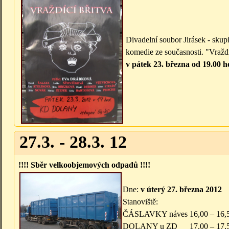
Divadelní soubor Jirásek - sk
komedie ze současnosti. "Vraždí
v pátek 23. března od 19.00 
27.3. - 28.3. 12
!!!! Sběr velkoobjemových odpadů !!!!
Dne:
v úterý 27. března 2012
Stanoviště:
ČÁSLAVKY náves 16,00 – 16,5
DOLANY u ZD 17,00 – 17,5