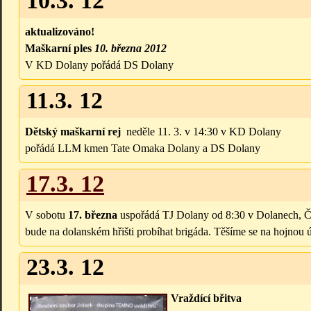
10.3. 12
aktualizováno!
Maškarní ples
10. března 2012
V KD Dolany pořádá DS Dolany
11.3. 12
Dětský maškarní rej
neděle 11. 3. v 14:30 v KD Dolany
pořádá LLM kmen Tate Omaka Dolany a DS Dolany
17.3. 12
V sobotu
17. března
uspořádá TJ Dolany od 8:30 v Dolanech, Čá
bude na dolanském hřišti probíhat brigáda. Těšíme se na hojnou ú
23.3. 12
Vra
ždící břitva