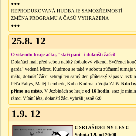
●●●
REPRODUKOVANÁ HUDBA JE SAMOZŘEJMOSTÍ.
ZMĚNA PROGRAMU A ČASŮ VYHRAZENA
●●●
25.8. 12
O víkendu hraje áčko, "staří páni" i dolanští žáčci!
Dolaňáci mají před sebou nabitý fotbalový víkend. Svěřenci kouč
garda" vedená Mírou Kudrnou se také v sobotu zúčastní turnaje v
málo, dolanští žáčci sehrají ten samý den přátelský zápas v Jez
Péťa Faltys, Matěj Lemberk, Kuba Kudrna a Vojta Záliš.
Kdo by 
přímo na místo.
V Jezbinách se hraje
od 16 hodin
, sraz je min
rámci Vítání léta, dolanští žáci vyhráli jasně 6:0.
1.9. 12
!! SRTAŠIDE
LNÝ LES !!
Sobota 1.9.
od 20:00