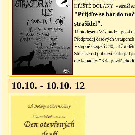
HŘIŠTĚ DOLANY
- straší 
"Přijďte se bát do noč
strašidel".
Tímto lesem Vás budou po skup
Předprodej časových vstupenek
Vstupné dospělí : 40,- Kč a děti
Straší se od půl devété do půl 
dle kapacity. "Kdo pozdě chodí
10.10. - 10.10. 12