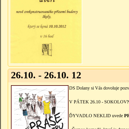
26.10. - 26.10. 12
DS Dolany si Vás dovoluje pozva
V PÁTEK 26.10 - SOKOLOV
ĎYVADLO NEKLID uvede
P