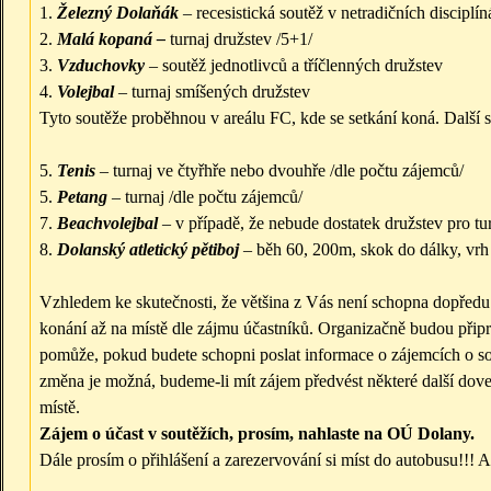
1.
Železný Dolaňák
– recesistická soutěž v netradičních disciplí
2.
Malá kopaná –
turnaj družstev /5+1/
3.
Vzduchovky
– soutěž jednotlivců a tříčlenných družstev
4.
Volejbal
– turnaj smíšených družstev
Tyto soutěže proběhnou v areálu FC, kde se setkání koná. Další 
5.
Tenis
– turnaj ve čtyřhře nebo dvouhře /dle počtu zájemců/
5.
Petang
– turnaj /dle počtu zájemců/
7.
Beachvolejbal
– v případě, že nebude dostatek družstev pro tur
8.
Dolanský atletický pětiboj
– běh 60, 200m, skok do dálky, vrh 
Vzhledem ke skutečnosti, že většina z Vás není schopna dopředu ur
konání až na místě dle zájmu účastníků. Organizačně budou připr
pomůže, pokud budete schopni poslat informace o zájemcích o sou
změna je možná, budeme-li mít zájem předvést některé další dove
místě.
Zájem o účast v soutěžích, prosím, nahlaste na OÚ Dolany.
Dále prosím o přihlášení a zarezervování si míst do autobusu!!! 