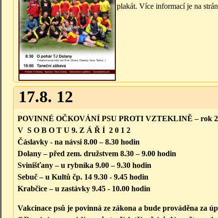
plakát. Více informací je na str
17.8. 12
POVINNÉ OČKOVÁNÍ PSU PROTI VZTEKLINĚ – rok 2 
V S O B O T U 9. Z Á Ř Í 2 0 1 2
Čáslavky - na návsi 8.00 – 8.30 hodin
Dolany – před zem. družstvem 8.30 – 9.00 hodin
Svinišťany – u rybníka 9.00 – 9.30 hodin
Sebuč – u Kultů čp. 14 9.30 ­­- 9.45 hodin
Krabčice – u zastávky 9.45 - 10.00 hodin
Vakcinace psů je povinná ze zákona a bude prováděna za úp