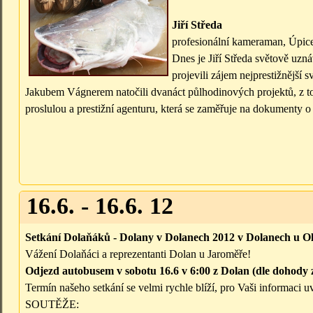
Jiří Středa
profesionální kameraman, Úpic
Dnes je Jiří Středa světově uz
projevili zájem nejprestižnější 
Jakubem Vágnerem natočili dvanáct půlhodinových projektů, z to
proslulou a prestižní agenturu, která se zaměřuje na dokumenty o p
16.6. - 16.6. 12
Setkání Dolaňáků - Dolany v Dolanech 2012 v Dolanech u 
Vážení Dolaňáci a reprezentanti Dolan u Jaroměře!
Odjezd autobusem v sobotu 16.6 v 6:00 z Dolan (dle dohody z
Termín našeho setkání se velmi rychle blíží, pro Vaši informaci
SOUTĚŽE: