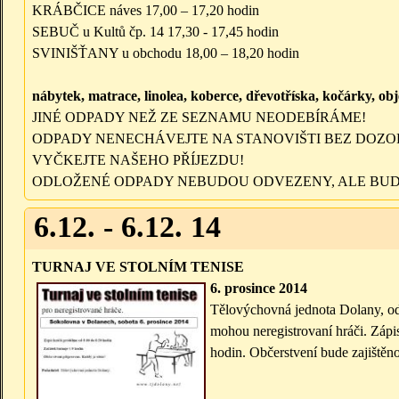
KRÁBČICE náves 17,00 – 17,20 hodin
SEBUČ u Kultů čp. 14 17,30 - 17,45 hodin
SVINIŠŤANY u obchodu 18,00 – 18,20 hodin
nábytek, matrace, linolea, koberce, dřevotříska, kočárky, o
JINÉ ODPADY NEŽ ZE SEZNAMU NEODEBÍRÁME!
ODPADY NENECHÁVEJTE NA STANOVIŠTI BEZ DOZO
VYČKEJTE NAŠEHO PŘÍJEZDU!
ODLOŽENÉ ODPADY NEBUDOU ODVEZENY, ALE BUD
6.12. - 6.12. 14
TURNAJ VE STOLNÍM TENISE
6. prosince 2014
Tělovýchovná jednota Dolany, oddí
mohou neregistrovaní hráči. Zápi
hodin. Občerstvení bude zajištěno