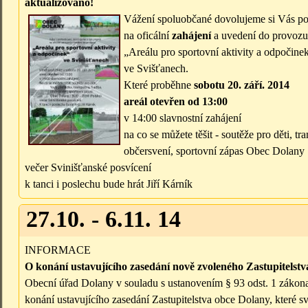
aktualizováno!
Vážení spoluobčané dovolujeme si Vás po
na oficální
zahájení
a uvedení do provozu
„Areálu pro sportovní aktivity a odpočine
ve Svišťanech.
Které proběhne
sobotu 20. září. 2014
areál otevřen od 13:00
v 14:00 slavnostní zahájení
na co se můžete těšit - soutěže pro děti, t
občersvení, sportovní zápas Obec Dolan
večer Svinišťanské posvícení
k tanci i poslechu bude hrát Jiří Kárník
27.10. - 6.11. 14
INFORMACE
O konání ustavujícího zasedání nově zvoleného Zastupitelst
Obecní úřad Dolany v souladu s ustanovením § 93 odst. 1 zákona 
konání ustavujícího zasedání Zastupitelstva obce Dolany, které s