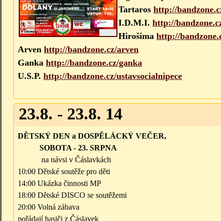
Tartaros
http://bandzone.c
I.D.M.I.
http://bandzone.
Hirošima
http://bandzone.
Arven
http://bandzone.cz/arven
Ganka
http://bandzone.cz/ganka
U.S.P.
http://bandzone.cz/ustavsocialnipece
23.8. - 23.8. 14
DĚTSKÝ DEN a DOSPĚLÁCKÝ VEČER,
SOBOTA - 23. SRPNA
na návsi v Čáslavkách
10:00 Dětské soutěže pro děti
14:00 Ukázka činnosti MP
18:00 Dětské DISCO se soutěžemi
20:00 Volná zábava
pořádají hasiči z Čáslavek