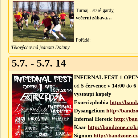
Turnaj - staré gardy,
večerní zábava…
Pořádá:
Tělovýchovná jednota Dolany
5.7. - 5.7. 14
INFERNAL FEST 1 OPEN
od
5 červenec v 14:00
do
6
vystoupí kapely
Exorcizphobia
http://band
Dysangelium
http://bandz
Infernal Heretic
http://ban
Kaar
http://bandzone.cz/k
Signum
http://bandzone.c