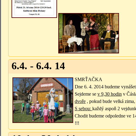
6.4. - 6.4. 14
SMRŤAČKA
Dne 6. 4. 2014
budeme vynášet 
Sejdeme se
v 9,30 hodin
v Čásl
dvoře
, pokud bude velká zima, 
S sebou:
každý aspoň 2 vejdunky
Chodit budeme odpoledne ve 14,3
!!!