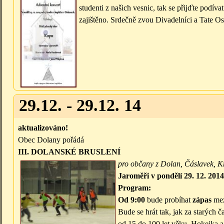
studenti z našich vesnic, tak se přijďte podíva
zajištěno. Srdečně zvou Divadelníci a Tate O
29.12. - 29.12. 14
aktualizováno!
Obec Dolany pořádá
III. DOLANSKÉ BRUSLENÍ
pro občany z Dolan, Čáslavek, K
Jaroměři
v pondělí 29. 12. 2014
Program:
Od 9:00
bude probíhat
zápas
mez
Bude se hrát tak, jak za starých 
od 15 do 100 let věku. Hokejka a