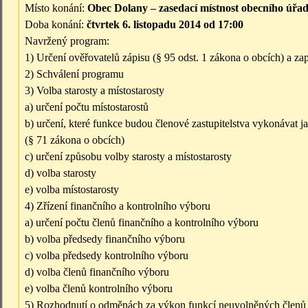
Místo konání:
Obec Dolany – zasedací místnost obecního úřa
Doba konání:
čtvrtek 6. listopadu 2014 od 17:00
Navržený program:
1) Určení ověřovatelů zápisu (§ 95 odst. 1 zákona o obcích) a zap
2) Schválení programu
3) Volba starosty a místostarosty
a) určení počtu místostarostů
b) určení, které funkce budou členové zastupitelstva vykonávat 
(§ 71 zákona o obcích)
c) určení způsobu volby starosty a místostarosty
d) volba starosty
e) volba místostarosty
4) Zřízení finančního a kontrolního výboru
a) určení počtu členů finančního a kontrolního výboru
b) volba předsedy finančního výboru
c) volba předsedy kontrolního výboru
d) volba členů finančního výboru
e) volba členů kontrolního výboru
5) Rozhodnutí o odměnách za výkon funkcí neuvolněných členů z