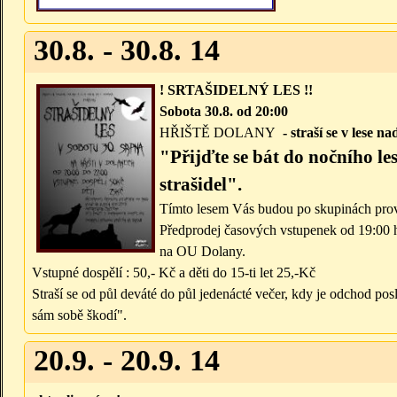
30.8. - 30.8. 14
! SRTAŠIDE
LNÝ LES !!
Sobota 30.8.
od 20:00
HŘIŠTĚ DOLANY
- straší se v lese 
"Přijďte se bát do nočního le
strašidel".
Tímto lesem Vás budou po skupinách prov
Předprodej časových vstupenek od 19:00 
na OU Dolany.
Vstupné dospělí : 50,- Kč a děti do 15-ti let 25,-Kč
Straší se od půl deváté do půl jedenácté večer, kdy je odchod po
sám sobě škodí".
20.9. - 20.9. 14