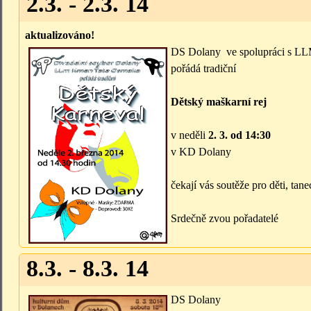
2.3. - 2.3. 14
aktualizováno!
DS Dolany ve spolupráci s L
pořádá tradiční
Dětský maškarní rej
v neděli
2. 3. od 14:30
v KD Dolany
čekají vás soutěže pro děti, tan
Srdečně zvou pořadatelé
8.3. - 8.3. 14
DS Dolany