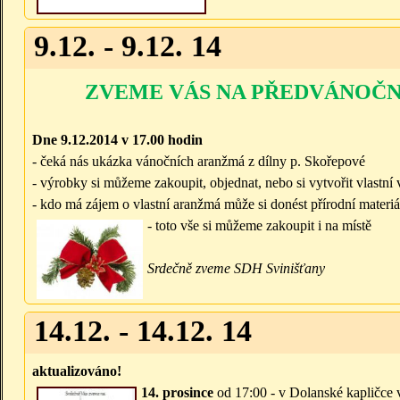
9.12. - 9.12. 14
ZVEME VÁS NA PŘEDVÁNOČN
Dne 9.12.2014 v 17.00 hodin
- čeká nás ukázka vánočních aranžmá z dílny p. Skořepové
- výrobky si můžeme zakoupit, objednat, nebo si vytvořit vlastn
- kdo má zájem o vlastní aranžmá může si donést přírodní materi
- tot
o vše si můžeme zakoupit i na místě
Srdečně zve
me SDH Svinišťany
14.12. - 14.12. 14
aktualizováno!
14. prosince
od 17:00 - v Dolanské kapličce 