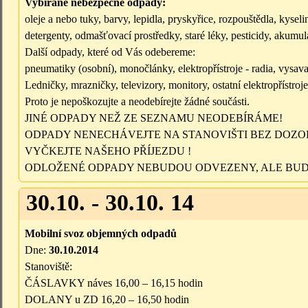
Vybírané nebezpečné odpady:
oleje a nebo tuky, barvy, lepidla, pryskyřice, rozpouštědla, kysel
detergenty, odmašťovací prostředky, staré léky, pesticidy, akumulá
Další odpady, které od Vás odebereme:
pneumatiky (osobní), monočlánky, elektropřístroje - radia, vysava
Ledničky, mrazničky, televizory, monitory, ostatní elektropřístr
Proto je nepoškozujte a neodebírejte žádné součásti.
JINÉ ODPADY NEŽ ZE SEZNAMU NEODEBÍRÁME!
ODPADY NENECHÁVEJTE NA STANOVIŠTI BEZ DOZO
VYČKEJTE NAŠEHO PŘÍJEZDU !
ODLOŽENÉ ODPADY NEBUDOU ODVEZENY, ALE BUD
30.10. - 30.10. 14
Mobilní svoz objemných odpadů
Dne:
30.10.2014
Stanoviště:
ČÁSLAVKY náves 16,00 – 16,15 hodin
DOLANY u ZD 16,20 – 16,50 hodin