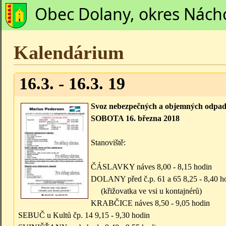
Obec Dolany, okres Nách
Kalendárium
16.3. - 16.3. 19
Svoz nebezpečných a objemných odpa
SOBOTA 16. března 2018
Stanoviště:
ČÁSLAVKY náves 8,00 - 8,15 hodin
DOLANY před č.p. 61 a 65 8,25 - 8,40 h
(křižovatka ve vsi u kontajnérů)
KRABČICE náves 8,50 - 9,05 hodin
SEBUČ u Kultů čp. 14 9,15 - 9,30 hodin