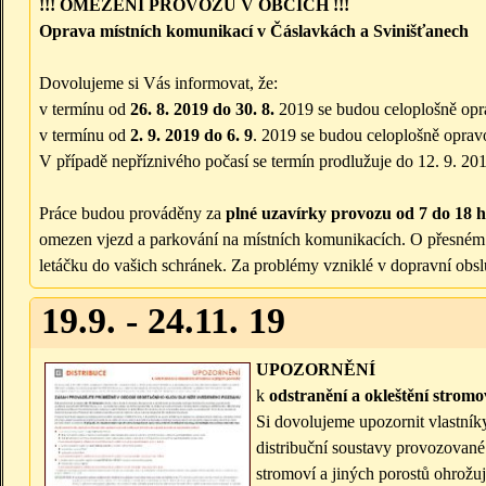
!!! OMEZENÍ PROVOZU V OBCÍCH !!!
Oprava místních komunikací v Čáslavkách a Svinišťanech
Dovolujeme si Vás informovat, že:
v termínu od
26. 8. 2019 do 30. 8.
2019 se budou celoplošně op
v termínu od
2. 9. 2019 do 6. 9
. 2019 se budou celoplošně opra
V případě nepříznivého počasí se termín prodlužuje do 12. 9. 20
Práce budou prováděny za
plné uzavírky provozu od 7 do 18 
omezen vjezd a parkování na místních komunikacích. O přesném
letáčku do vašich schránek. Za problémy vzniklé v dopravní obs
19.9. - 24.11. 19
UPOZORNĚNÍ
k
odstranění a okleštění stromo
Si dovolujeme upozornit vlastník
distribuční soustavy provozované 
stromoví a jiných porostů ohrožuj