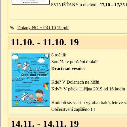
SVINIŠŤANY u obchodu
17,10 – 17,25
Dolany NO + OO 10,19.pdf
11.10. - 11.10. 19
8.ročník
Soutěže v pouštění draků!
Draci nad vesnicí
Kde? V Dolanech na hřišti
Kdy?: V pátek 11.října 2019 od 16.hodin
Hodnotí se: vlastní výroba draků, letové s
Občerstvení zajištěno !!!
14.11. - 14.11. 19