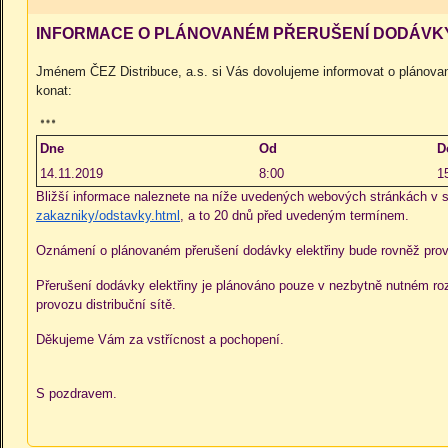
INFORMACE O PLÁNOVANÉM PŘERUŠENÍ DODÁVK
Jménem ČEZ Distribuce, a.s. si Vás dovolujeme informovat o plánovan
konat:
Dne
Od
D
14.11.2019
8:00
1
Bližší informace naleznete na níže uvedených webových stránkách v
zakazniky/odstavky.html
, a to 20 dnů před uvedeným termínem.
Oznámení o plánovaném přerušení dodávky elektřiny bude rovněž pro
Přerušení dodávky elektřiny je plánováno pouze v nezbytně nutném ro
provozu distribuční sítě.
Děkujeme Vám za vstřícnost a pochopení.
S pozdravem.