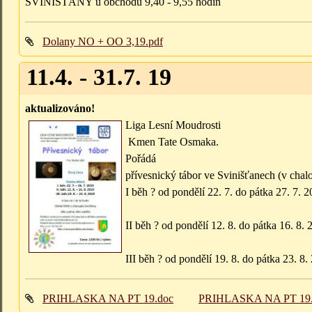
SVINIŠŤANY u obchodu 9,40 - 9,55 hodin
Dolany NO + OO 3,19.pdf
11.4. - 31.7. 19
aktualizováno!
Liga Lesní Moudrosti
Kmen Tate Osmaka.
Pořádá
přívesnický tábor ve Svinišťanech (v chal
I běh ? od pondělí 22. 7. do pátka 27. 7. 
II běh ? od pondělí 12. 8. do pátka 16. 8.
III běh ? od pondělí 19. 8. do pátka 23. 8.
PRIHLASKA NA PT 19.doc
PRIHLASKA NA PT 19.