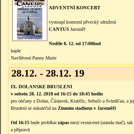
ADVENTNÍ KONCERT
vystoupí komorní pěvecký sdružení
CANTUS
Jaroměř
Neděle 8. 12. od 17:00hod
kaple
Navštívení Panny Marie
28.12. - 28.12. 19
IX. DOLANSKE BRUSLENI
v sobotu 28. 12. 2018 od 16:15 do 18:45 hodin
pro občany z Dolan, Čáslavek, Krabčic, Sebuče a Svinišťan, a je
Bruslení se uskuteční na
Zimním stadionu v Jaroměři
Od 16:15
bude probíhat
zápas
mezi vesnicemi (sranda mač), tak s
a připravit