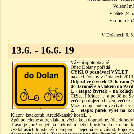
Volební mí
v pátek 24.5
v sobotu 25.
V Dolanech 6. 5. 
13.6. - 16.6. 19
Vážení spoluobčané
Obec Dolany pořádá
CYKLO poznávací VÝLET
na akci Dolany v Dolanech 201
Odjezd ve čtvrtek 13. 6. ráno (
do Jaroměře a vlakem do Pardu
1. - etapa: čtvrtek – na kolác
Čižice, Přeštice … a po 38 na Šv
večer po dojezdu bazén, večeře - 
Možno dojet autem ve čtvrtek veče
2. – etapa: pátek výlet na k
Klatov, katakomb, Arciděkanský kostel... .
Zpět pojedeme auty, vlakem, věci a kola dopravíme. (dle dohody
Trasu je možno jet na trekovém nebo horském kole nebo ko
cyklotrasách turistickým tempem – nejedná se o závod. Pojede s