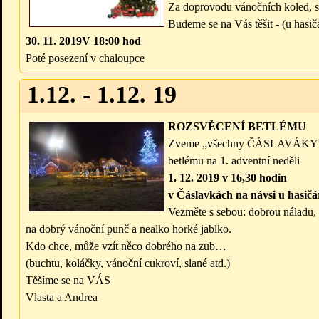
Za doprovodu vánočních koled, s
Budeme se na Vás těšit - (u hasič
30. 11. 2019V 18:00 hod
Poté posezení v chaloupce
1.12. - 1.12. 19
ROZSVĚCENÍ BETLÉMU
Zveme „všechny ČÁSLAVÁKY“, al
betlému na 1. adventní neděli
1. 12. 2019 v 16,30 hodin
v Čáslavkách na návsi u hasičá
Vezměte s sebou: dobrou náladu, 
na dobrý vánoční punč a nealko horké jablko.
Kdo chce, může vzít něco dobrého na zub…
(buchtu, koláčky, vánoční cukroví, slané atd.)
Těšíme se na VÁS
Vlasta a Andrea