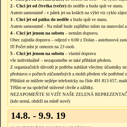
2 - Chci jet od čtvrtka (večer)
do neděle a budu spát ve stanu.
Autem samostatně - v pátek jet na kolách na výlet viz cyklo záje
3 - Chci jet od pátku do neděle
a budu spát ve stanu.
Autem samostatně - Na místě bude zajištěno místo na stanování a
4 - Chci jet jenom na sobotu
– nemám dopravu.
Obec zajistila dopravu – odjezd v 6:00 z Dolan - autobusová zas
!!!
Počet míst je omezen na 23 osob.
5 - Chci jet jenom na sobotu
– vlastní doprava
vše individuálně – nezapomeňte se také přihlásit předem.
Z organizačních důvodů je potřeba nahlásit všechny účastníky n
představu o počtech zúčastněných a mohli předem vše potřebné zaj
Přihlásit se můžete nejlépe telefonicky na čísle 491 813 657, 
Těším se na společně strávené chvíle a zážitky.
NEZAPOMEŇTE SI VZÍT NAŠE ZELENÁ REPREZENTAČN
(kdo nemá, obdrží na místě nové)
14.8. - 9.9. 19