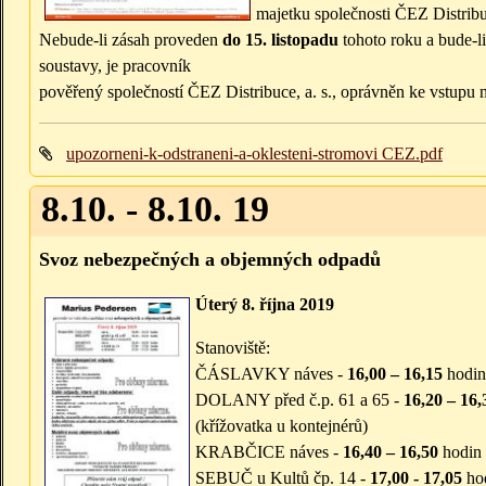
majetku společnosti ČEZ Distribuc
Nebude-li zásah proveden
do 15. listopadu
tohoto roku a bude-l
soustavy, je pracovník
pověřený společností ČEZ Distribuce, a. s., oprávněn ke vstupu
upozorneni-k-odstraneni-a-oklesteni-stromovi CEZ.pdf
8.10. - 8.10. 19
Svoz nebezpečných a objemných odpadů
Úterý 8. října 2019
Stanoviště:
ČÁSLAVKY náves -
16,00 – 16,15
hodin
DOLANY před č.p. 61 a 65 -
16,20 – 16,
(křížovatka u kontejnérů)
KRABČICE náves -
16,40 – 16,50
hodin
SEBUČ u Kultů čp. 14 -
17,00 - 17,05
ho