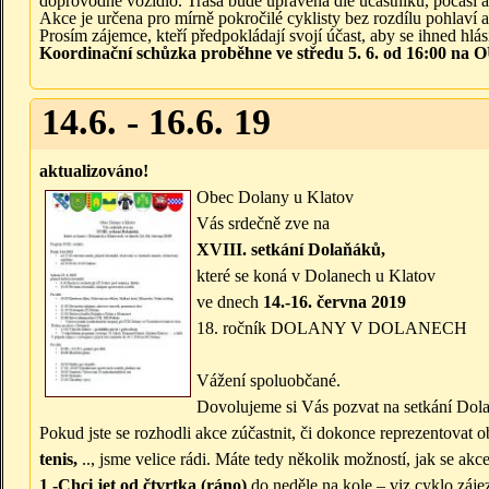
doprovodné vozidlo. Trasa bude upravena dle účastníků, počasí a
Akce je určena pro mírně pokročilé cyklisty bez rozdílu pohlaví 
Prosím zájemce, kteří předpokládají svojí účast, aby se ihned hlási
Koordinační schůzka
proběhne ve středu 5. 6. od 16:00 na 
14.6. - 16.6. 19
aktualizováno!
Obec Dolany u Klatov
Vás srdečně zve na
XVIII. setkání Dolaňáků,
které se koná v Dolanech u Klatov
ve dnech
14.-16. června 2019
18. ročník DOLANY V DOLANECH
Vážení spoluobčané.
Dovolujeme si Vás pozvat na setkání Dol
Pokud jste se rozhodli akce zúčastnit, či dokonce reprezentovat 
tenis,
.., jsme velice rádi. Máte tedy několik možností, jak se akc
1 -Chci jet od čtvrtka (ráno)
do neděle na kole – viz cyklo záje