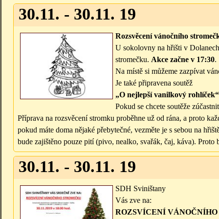
30.11. - 30.11. 19
Rozsvěcení vánočního stromeč
U sokolovny na hřišti v Dolanech
stromečku.
Akce začne v 17:30
.
Na místě si můžeme zazpívat váno
Je také připravena soutěž
„O nejlepší vanilkový rohlíček“
Pokud se chcete soutěže zúčastnit
Příprava na rozsvěcení stromku proběhne už od rána, a proto ka
pokud máte doma nějaké přebytečné, vezměte je s sebou na hřiště
bude zajištěno pouze pití (pivo, nealko, svařák, čaj, káva). Pro
30.11. - 30.11. 19
SDH Sviništany
Vás zve na:
ROZSVÍCENÍ VÁNOČNÍH