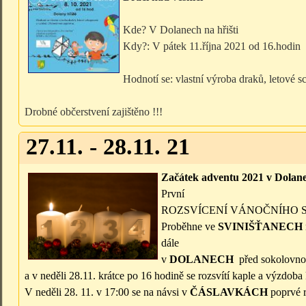
Kde? V Dolanech na hřišti
Kdy?: V pátek 11.října 2021 od 16.hodin
Hodnotí se: vlastní výroba draků, letové s
Drobné občerstvení zajištěno !!!
27.11. - 28.11. 21
Začátek adventu 2021 v Dolan
První
ROZSVÍCENÍ VÁNOČNÍHO
Proběhne ve
SVINIŠŤANECH
dále
v
DOLANECH
před sokolovnou
a v neděli 28.11. krátce po 16 hodině se rozsvítí kaple a výzdoba
V neděli 28. 11. v 17:00 se na návsi v
ČÁSLAVKÁCH
poprvé r