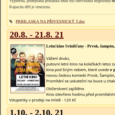
Vyplněná, podepsaná přihláška musí být odevzdána nejpozději
d
Kapacita dětí je omezena.
PRIHLASKA NA PŘIVESNICKÝ T.doc
20.8. - 21.8. 21
Letní kino Svinišťany - Prvok, šampón,
Vážení diváci,
putovní letní Kino na kolečkách letos za
kina pod širým nebem, které uvede
v p
novou českou komedii Prvok, Šampón, 
Promítání se uskuteční na louce u chal
Občerstvení zajištěno
Kino otevřeno hodinu před promítání
Vstupenky v prodeji na místě - 120 Kč
1.10. - 2.10. 21