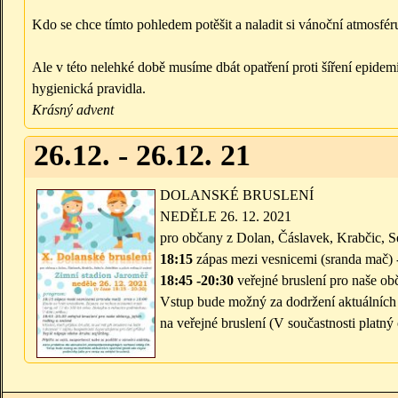
Kdo se chce tímto pohledem potěšit a naladit si vánoční atmosféru
Ale v této nelehké době musíme dbát opatření proti šíření epidemi
hygienická pravidla.
Krásný advent
26.12. - 26.12. 21
DOLANSKÉ BRUSLENÍ
NEDĚLE 26. 12. 2021
pro občany z Dolan, Čáslavek, Krabčic, Se
18:15
zápas mezi vesnicemi (sranda mač) -
18:45 -20:30
veřejné bruslení pro naše ob
Vstup bude možný za dodržení aktuálních p
na veřejné bruslení (V součastnosti platný 