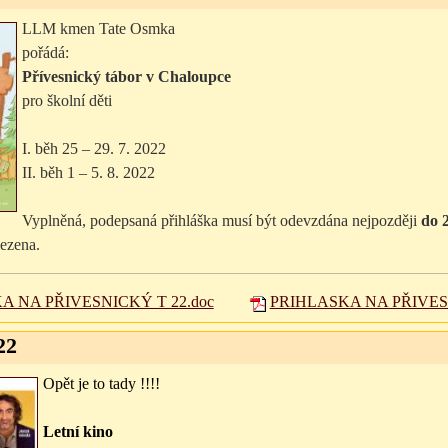
LLM kmen Tate Osmka
pořádá:
Přívesnický tábor v Chaloupce
pro školní děti
I. běh 25 – 29. 7. 2022
II. běh 1 – 5. 8. 2022
Vyplněná, podepsaná přihláška musí být odevzdána nejpozději
do 
mezena.
A NA PŘIVESNICKÝ T 22.doc
PRIHLASKA NA PŘIVESN
22
Opět je to tady !!!!
Letní kino