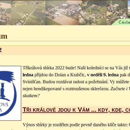
um
2
Tříkrálová sbírka 2022 bude! Naši koledníci se na Vás již 
ledna
přijdou do Dolan a Krabčic,
v neděli 9. ledna
pak d
Svinišťan. Budou rozdávat radost a požehnání. Vy můžete 
nejen hendikepované s roztroušenou sklerózou.
Začnete i
skutkem?
Tři králové jdou k Vám ... kdy, kde, 
Výnos sbírky je rozdělen podle pevně daného klíče takto