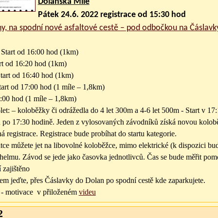
Dolanská Míle
Pátek 24.6. 2022 registrace od 15:30 hod
lany, na spodní nové asfaltové cestě – pod odbočkou na Čáslavk
: Start od 16:00 hod (1km)
art od 16:20 hod (1km)
Start od 16:40 hod (1km)
Start od 17:00 hod (1 míle – 1,8km)
:00 hod (1 míle – 1,8km)
let: – koloběžky či odrážedla do 4 let 300m a 4-6 let 500m - Start v 17
ů po 17:30 hodině. Jeden z vylosovaných závodníků získá novou kolo
ná registrace. Registrace bude probíhat do startu kategorie.
tce můžete jet na libovolné koloběžce, mimo elektrické (k dispozici b
helmu. Závod se jede jako časovka jednotlivců. Čas se bude měřit pomo
 zajištěno
em jeďte, přes Čáslavky do Dolan po spodní cestě kde zaparkujete.
 - motivace v přiloženém
videu
2