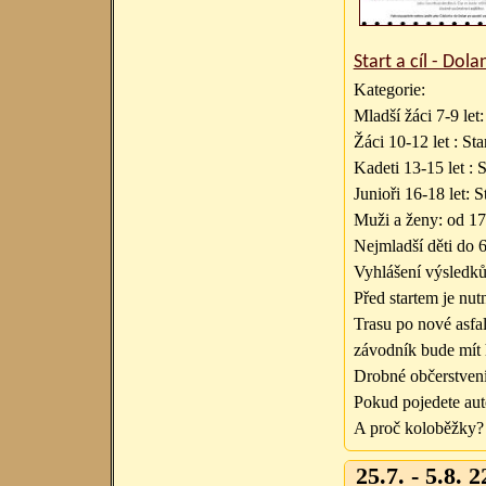
Start a cíl - Do
Kategorie:
Mladší žáci 7-9 let
Žáci 10-12 let : St
Kadeti 13-15 let : 
Junioři 16-18 let: 
Muži a ženy: od 17
Nejmladší děti do 6
Vyhlášení výsledk
Před startem je nut
Trasu po nové asfal
závodník bude mít 
Drobné občerstvení
Pokud pojedete aut
A proč koloběžky?
25.7. - 5.8. 2