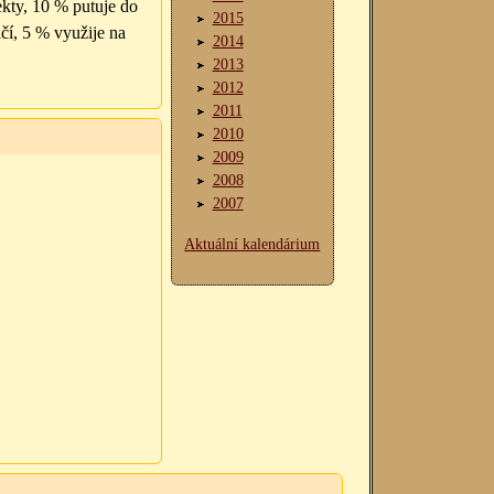
ekty, 10 % putuje do
2015
čí, 5 % využije na
2014
2013
2012
2011
2010
2009
2008
2007
Aktuální kalendárium