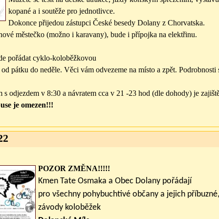
kopané a i soutěže pro jednotlivce.
Dokonce přijedou zástupci České besedy Dolany z Chorvatska.
nové městečko (možno i karavany), bude i přípojka na elektřinu.
e pořádat cyklo-koloběžkovou
od pátku do neděle. Věci vám odvezeme na místo a zpět. Podrobnosti
.
s odjezdem v 8:30 a návratem cca v 21 -23 hod (dle dohody) je zajišt
use je omezen!!!
22
POZOR ZMĚNA!!!!!
Kmen Tate Osmaka a Obec Dolany pořádají
pro všechny pohybuchtivé občany a jejich příbuzn
závody koloběžek