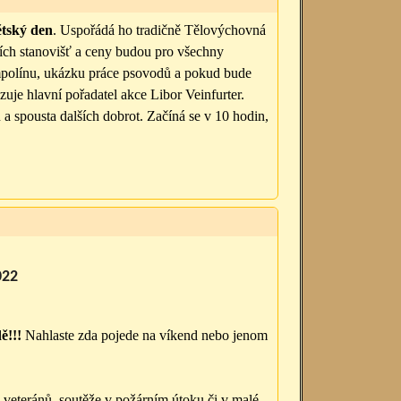
tský den
. Uspořádá ho tradičně Tělovýchovná
ích stanovišť a ceny budou pro všechny
rampolínu, ukázku práce psovodů a pokud bude
azuje hlavní pořadatel akce Libor Veinfurter.
 a spousta dalších dobrot. Začíná se v 10 hodin,
022
ě!!!
Nahlaste zda pojede na víkend nebo jenom
 veteránů, soutěže v požárním útoku či v malé