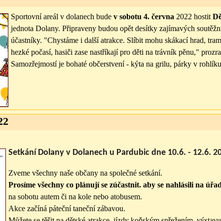
Sportovní areál v dolanech bude
v sobotu 4. června
2022 hostit
Dě
jednota Dolany. Připraveny budou opět desítky zajímavých soutěžn
účastníky. "Chystáme i další atrakce. Slíbit mohu skákací hrad, t
hezké počasí, hasiči zase nastříkají pro děti na trávník pěnu," prozr
Samozřejmostí je bohaté občerstvení - kýta na grilu, párky v rohlíku
22
Setkání Dolany v Dolanech u Pardubic dne 10.6. - 12.6. 2
Zveme všechny naše občany na společné setkání.
Prosíme všechny co plánují se zúčastnit. aby se nahlásili na úřad
na sobotu autem či na kole nebo atobusem.
Akce začíná páteční taneční zábavou.
Můžete se těšit na dětské atrakce, jízdy koňským spřežením, výstavu