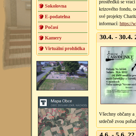
prostředků se vrací
Sokolovna
krizového fondu, o
své projekty Charit
E-podatelna
informací:
https://
Počasí
30.4. - 30.4. 
Kamery
Virtuální prohlídka
Všechny občany a 
srdečně zvou pořad
4.6. - 5.6. 22