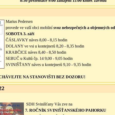
8:30 prezentace 9:00 zahájení 11:00 konec závodu
Marius Pedersen
provede ve vaší obci mobilní
svoz nebezpečných a objemných o
SOBOTA 3. září
ČÁSLAVKY náves 8,00 - 8,15 hodin
DOLANY ve vsi u kontejnerů 8,20 - 8,35 hodin
KRABČICE náves 8,40 - 8,50 hodin
SEBUČ u Kultů čp. 14 9,00 - 9,05 hodin
SVINIŠŤANY náves u kontejnerů 9,10 - 9,35 hodin
HÁVEJTE NA STANOVIŠTI BEZ DOZORU!
22
SDH Svinišťany Vás zve na
7. ROČNÍK SVINIŠŤANSKÉHO PAHORKU