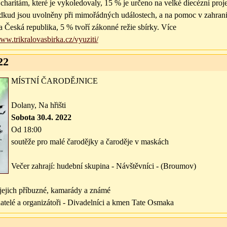
 charitám, které je vykoledovaly, 15 % je určeno na velké diecézní proj
dkud jsou uvolněny při mimořádných událostech, a na pomoc v zahrani
a Česká republika, 5 % tvoří zákonné režie sbírky. Více
www.trikralovasbirka.cz/vyuziti/
22
MÍSTNÍ ČARODĚJNICE
Dolany, Na hřišti
Sobota 30.4. 2022
Od 18:00
soutěže pro malé čarodějky a čaroděje v maskách
Večer zahrají: hudební skupina - Návštěvníci - (Broumov)
jejich příbuzné, kamarády a známé
atelé a organizátoři - Divadelníci a kmen Tate Osmaka