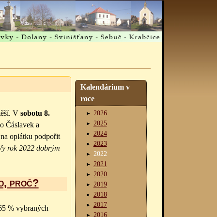
Kalendárium v
roce
těší. V
sobotu 8.
2026
2025
o Čáslavek a
2024
na oplátku podpořit
2023
 Vy rok 2022 dobrým
2022
2021
2020
co, proč?
2019
2018
2017
: 65 % vybraných
2016