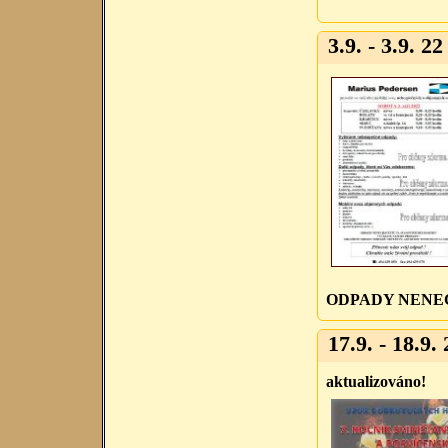
3.9. - 3.9. 22
ODPADY NENEC
17.9. - 18.9. 
aktualizováno!