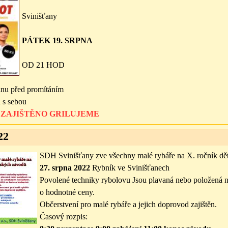
Svinišťany
PÁTEK 19. SRPNA
OD 21 HOD
inu před promítáním
 s sebou
 ZAJIŠTĚNO GRILUJEME
22
SDH Svinišťany zve všechny malé rybáře na X. ročník dě
27. srpna 2022
Rybník ve Svinišťanech
Povolené techniky rybolovu Jsou plavaná nebo položená n
o hodnotné ceny.
Občerstvení pro malé rybáře a jejich doprovod zajištěn.
Časový rozpis: