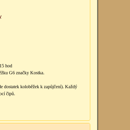
y
:15 hod
běžku G6 značky Kostka.
ude dostatek koloběžek k zapůjčení). Každý
cí čipů.