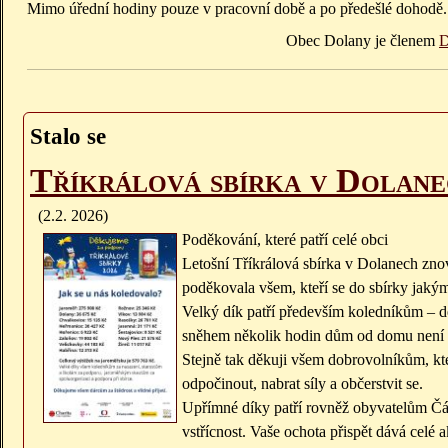
Mimo úřední hodiny pouze v pracovní době a po předešlé dohodě.
Obec Dolany je členem
D
Stalo se
Tříkrálová sbírka v Dolan
(2.2. 2026)
Poděkování, které patří celé obci
Letošní Tříkrálová sbírka v Dolanech zno
poděkovala všem, kteří se do sbírky jakým
Velký dík patří především koledníkům – dě
sněhem několik hodin dům od domu není 
Stejně tak děkuji všem dobrovolníkům, kte
odpočinout, nabrat síly a občerstvit se.
Upřímné díky patří rovněž obyvatelům Čásl
vstřícnost. Vaše ochota přispět dává celé