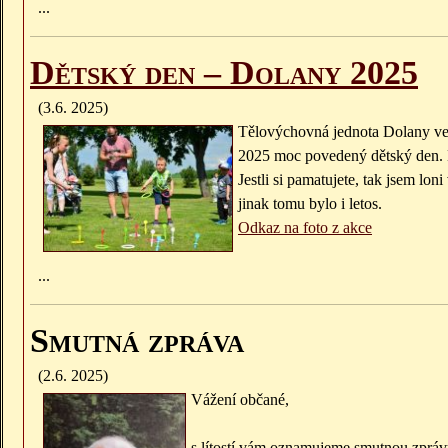
...
Dětský den – Dolany 2025
(3.6. 2025)
Tělovýchovná jednota Dolany ve s
2025 moc povedený dětský den. L
Jestli si pamatujete, tak jsem lo
jinak tomu bylo i letos.
Odkaz na foto z akce
...
Smutná zpráva
(2.6. 2025)
Vážení občané,
s lítostí vám oznamujeme smutnou zpráv