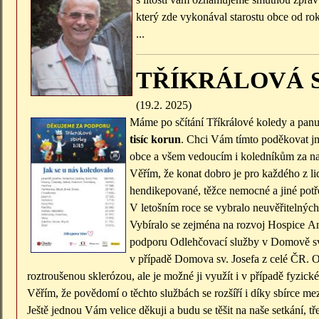
který zde vykonával starostu obce od r
...
TŘÍKRÁLOVÁ S
(19.2. 2025)
Máme po sčítání Tříkrálové koledy a panu
tisíc korun
. Chci Vám tímto poděkovat jm
obce a všem vedoucím i koledníkům za na
Věřím, že konat dobro je pro každého z lid
hendikepované, těžce nemocné a jiné pot
V letošním roce se vybralo neuvěřitelnýc
Vybíralo se zejména na rozvoj Hospice 
podporu Odlehčovací služby v Domově sv.
v případě Domova sv. Josefa z celé ČR. 
roztroušenou sklerózou, ale je možné ji využít i v případě fyzi
Věřím, že povědomí o těchto službách se rozšíří i díky sbírce m
Ještě jednou Vám velice děkuji a budu se těšit na naše setkání, 