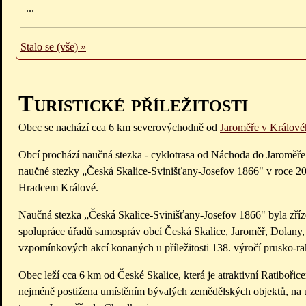
...
Stalo se (vše) »
Turistické příležitosti
Obec se nachází cca 6 km severovýchodně od
Jaroměře v Králové
Obcí prochází naučná stezka - cyklotrasa od Náchoda do Jaromě
naučné stezky „Česká Skalice-Svinišťany-Josefov 1866" v roce 20
Hradcem Králové.
Naučná stezka „Česká Skalice-Svinišťany-Josefov 1866" byla zří
spolupráce úřadů samospráv obcí Česká Skalice, Jaroměř, Dolany, 
vzpomínkových akcí konaných u příležitosti 138. výročí prusko-r
Obec leží cca 6 km od České Skalice, která je atraktivní Ratibořic
nejméně postižena umístěním bývalých zemědělských objektů, na úze