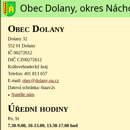
Obec Dolany, okres Nách
Obec Dolany
Dolany 32
552 01 Dolany
IČ 00272612
DIČ CZ00272612
Královehradecký kraj
Telefon: 491 813 657
E-mail:
obec@dolany-na.cz
Datová schránka: 6iaav2s
Napište nám
Úřední hodiny
Po, St
7.30-9.00, 10-13.00, 13.30-17.00 hod