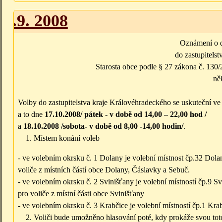
25.9. 2008
Oznámení o d
do zastupitels
Starosta obce podle § 27 zákona č. 130/
ně
Volby do zastupitelstva kraje Královéhradeckého se uskuteční v
a to dne
17.10.2008/ pátek - v době od 14,00 – 22,00 hod /
a
18.10.2008 /sobota- v době od 8,00 -14,00 hodin/
.
Místem konání voleb
- ve volebním okrsku č. 1 Dolany je volební místnost čp.32 Dola
voliče z místních částí obce Dolany, Čáslavky a Sebuč.
- ve volebním okrsku č. 2 Svinišťany je volební místností čp.9 
pro voliče z místní části obce Svinišťany
- ve volebním okrsku č. 3 Krabčice je volební místností čp.1 Kr
Voliči bude umožněno hlasování poté, kdy prokáže svou toto