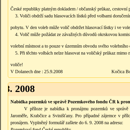
České republiky platným dokladem / občanský průkaz, cestovní 
Voliči obdrží sadu hlasovacích lístků před volbami doručení
pobytu. V den voleb může volič obdržet hlasovací lístky i ve vol
Volič může požádat ze závažných důvodů okrskovou komis
volební místnost a to pouze v územním obvodu svého volebního 
Při těchto volbách nelze hlasovat na voličský průkaz mimo 
voliče!
V Dolanech dne : 25.9.2008 Kočica Bohusla
6.8. 2008
Nabídka pozemků ve správě Pozemkového fondu ČR k pro
V příloze je nabídka k pronájmu pozemků ve sprá
Jaroměře, Krabčice a Svinišťany.
Pro případné zájemce v přílo
pronájem. Vyplněný formulář zašlete do 6. 9. 2008 na adresu:
Pozemkový fond České republiky