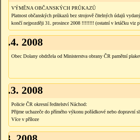
VÝMĚNA OBČANSKÝCH PRŮKAZŮ
Platnost občanských průkazů bez strojově čitelných údajů vydan
končí nejpozději 31. prosince 2008 !!!!!!!! (ostatní v letáčku viz p
10.4. 2008
Obec Dolany obdržela od Ministerstva obrany ČR pamětní plaket
17.3. 2008
Policie ČR okresní ředitelství Náchod:
Přijme uchazeče do přímého výkonu pořádkové nebo dopravní sl
Více v příloze
5.3. 2008