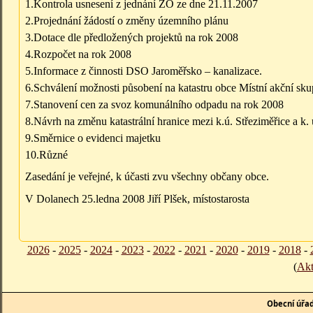
1.Kontrola usnesení z jednání ZO ze dne 21.11.2007
2.Projednání žádostí o změny územního plánu
3.Dotace dle předložených projektů na rok 2008
4.Rozpočet na rok 2008
5.Informace z činnosti DSO Jaroměřsko – kanalizace.
6.Schválení možnosti působení na katastru obce Místní akční sk
7.Stanovení cen za svoz komunálního odpadu na rok 2008
8.Návrh na změnu katastrální hranice mezi k.ú. Střeziměřice a k.
9.Směrnice o evidenci majetku
10.Různé
Zasedání je veřejné, k účasti zvu všechny občany obce.
V Dolanech 25.ledna 2008 Jiří Plšek, místostarosta
2026
-
2025
-
2024
-
2023
-
2022
-
2021
-
2020
-
2019
-
2018
-
(
Akt
Obecní úřa