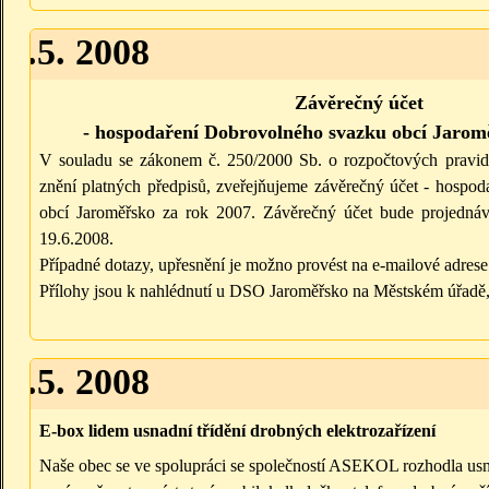
30.5. 2008
Závěrečný účet
- hospodaření Dobrovolného svazku obcí Jarom
V souladu se zákonem č. 250/2000 Sb. o rozpočtových pravid
znění platných předpisů, zveřejňujeme závěrečný účet - hospo
obcí Jaroměřsko za rok 2007. Závěrečný účet bude projedná
19.6.2008.
Případné dotazy, upřesnění je možno provést na e-mailové adre
Přílohy jsou k nahlédnutí u DSO Jaroměřsko na Městském úřadě,
28.5. 2008
E-box lidem usnadní třídění drobných elektrozařízení
Naše obec se ve spolupráci se společností ASEKOL rozhodla usn