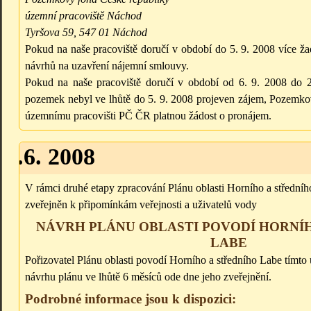
územní pracoviště Náchod
Tyršova 59, 547 01 Náchod
Pokud na naše pracoviště doručí v období do 5. 9. 2008 více ž
návrhů na uzavření nájemní smlouvy.
Pokud na naše pracoviště doručí v období od 6. 9. 2008 do 2
pozemek nebyl ve lhůtě do 5. 9. 2008 projeven zájem, Pozemko
územnímu pracovišti PČ ČR platnou žádost o pronájem.
30.6. 2008
V rámci druhé etapy zpracování Plánu oblasti Horního a středníh
zveřejněn k připomínkám veřejnosti a uživatelů vody
NÁVRH PLÁNU OBLASTI POVODÍ HORNÍ
LABE
Pořizovatel Plánu oblasti povodí Horního a středního Labe tímt
návrhu plánu ve lhůtě 6 měsíců ode dne jeho zveřejnění.
Podrobné informace jsou k dispozici: