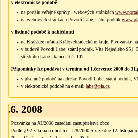
v elektronické podobě
na portálu veřejné správy - webových stránkách
www.portal
na webových stránkách Povodí Labe, státní podnik
www.pl
v listinné podobě k nahlédnutí
na Krajském úřadu Královéhradeckého kraje, Pivovarské nám
v budově Povodí Labe, státní podnik, Víta Nejedlého 951, 
středního Labe - kancelář č. 105
Připomínky lze podávat v termínu od 1.července 2008 do 31.
v písemné podobě na adresu: Povodí Labe, státní podnik, V
v elektronické podobě na e-mail:
labe@pla.cz
19.6. 2008
Pozvánka na XI/2008 zasedání zastupitelstva obce
Podle § 92 zákona o obcích č. 128/2000 Sb. ze dne 12. listopad