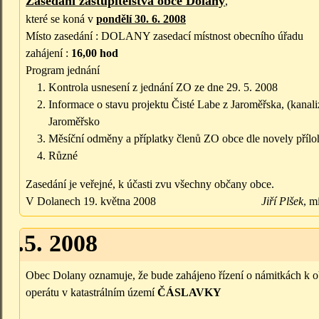
Zasedání zastupitelstva obce Dolany
,
které se koná v
pondělí 30. 6. 2008
Místo zasedání : DOLANY zasedací místnost obecního úřadu
zahájení :
16,00 hod
Program jednání
Kontrola usnesení z jednání ZO ze dne 29. 5. 2008
Informace o stavu projektu Čisté Labe z Jaroměřska, (kana
Jaroměřsko
Měsíční odměny a příplatky členů ZO obce dle novely příloh
Různé
Zasedání je veřejné, k účasti zvu všechny občany obce.
V Dolanech 19. května 2008
Jiří Plšek
, m
30.5. 2008
Obec Dolany oznamuje, že bude zahájeno řízení o námitkách k 
operátu v katastrálním území
ČÁSLAVKY