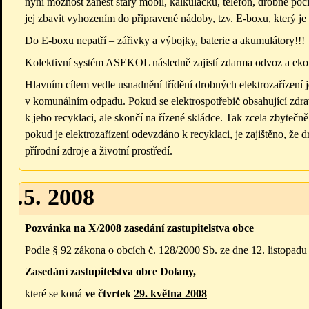
nyní možnost zanést starý mobil, kalkulačku, telefon, drobné p
jej zbavit vyhozením do připravené nádoby, tzv. E-boxu, který 
Do E-boxu nepatří – zářivky a výbojky, baterie a akumulátory!!!
Kolektivní systém ASEKOL následně zajistí zdarma odvoz a ekol
Hlavním cílem vedle usnadnění třídění drobných elektrozařízení j
v komunálním odpadu. Pokud se elektrospotřebič obsahující zdra
k jeho recyklaci, ale skončí na řízené skládce. Tak zcela zbyte
pokud je elektrozařízení odevzdáno k recyklaci, je zajištěno, že d
přírodní zdroje a životní prostředí.
21.5. 2008
Pozvánka na X/2008 zasedání zastupitelstva obce
Podle § 92 zákona o obcích č. 128/2000 Sb. ze dne 12. listopad
Zasedání zastupitelstva obce Dolany,
které se koná
ve čtvrtek
29. května 2008