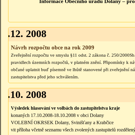
Informace Obecního úřadu Dolany – pro
15.12. 2008
Návrh rozpočtu obce na rok 2009
Zveřejnění rozpočtu ve smyslu §11 odst. 2 zákona č. 250/2000Sb
pravidlech územních rozpočtů, v platném znění. Připomínky k n
občané uplatnit buď písemně ve lhůtě stanovené při zveřejnění n
zastupitelstva před jeho schválením.
20.10. 2008
Výsledek hlasování ve volbách do zastupitelstva kraje
konaných 17.10.2008-18.10.2008 v obci Dolany
VOLEBNÍ OKRSEK Dolany, Svinišťany a Krabčice
vit příloha včetně seznamu všech zvolených zastupitelů rozdělený