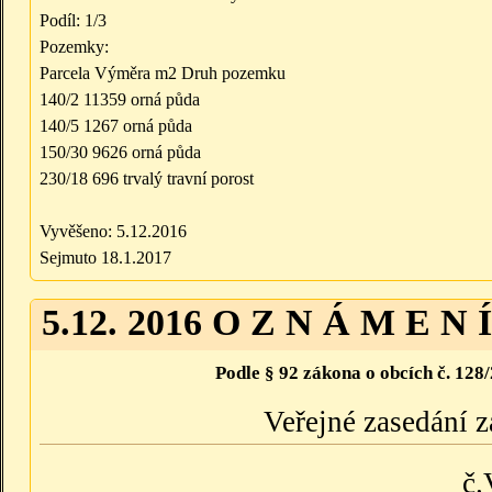
Podíl: 1/3
Pozemky:
Parcela Výměra m2 Druh pozemku
140/2 11359 orná půda
140/5 1267 orná půda
150/30 9626 orná půda
230/18 696 trvalý travní porost
Vyvěšeno: 5.12.2016
Sejmuto 18.1.2017
5.12. 2016 O Z N Á M E N Í
Podle § 92 zákona o obcích č. 128
Veřejné zasedání z
č.