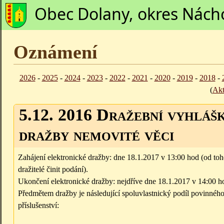
Obec Dolany, okres Nách
Oznámení
2026
-
2025
-
2024
-
2023
-
2022
-
2021
-
2020
-
2019
-
2018
-
(
Akt
5.12. 2016 Dražební vyhláš
dražby nemovité věci
Zahájení elektronické dražby: dne 18.1.2017 v 13:00 hod (od t
dražitelé činit podání).
Ukončení elektronické dražby: nejdříve dne 18.1.2017 v 14:00 h
Předmětem dražby je následující spoluvlastnický podíl povinného
příslušenství: