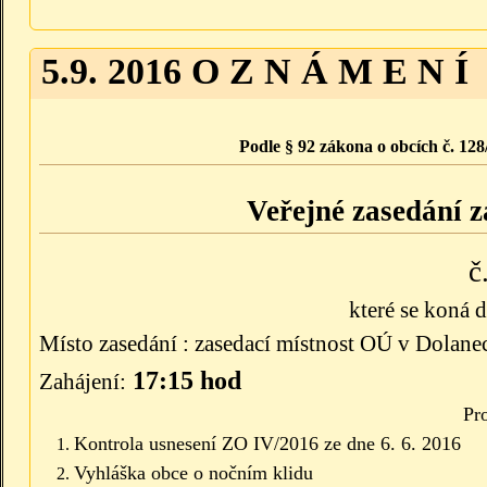
5.9. 2016 O Z N Á M E N Í
Podle § 92 zákona o obcích č. 128
Veřejné zasedání z
č
které se koná 
Místo zasedání : zasedací místnost OÚ v Dolane
17:15 hod
Zahájení:
Pr
Kontrola usnesení ZO IV
/2016 ze dne 6. 6. 2016
Vyhláška obce o nočním klidu