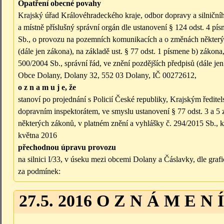
Opatření obecné povahy
Krajský úřad Královéhradeckého kraje, odbor dopravy a silničníh
a místně příslušný správní orgán dle ustanovení § 124 odst. 4 pí
Sb., o provozu na pozemních komunikacích a o změnách některý
(dále jen zákona), na základě ust. § 77 odst. 1 písmene b) zákona
500/2004 Sb., správní řád, ve znění pozdějších předpisů (dále jen
Obce Dolany, Dolany 32, 552 03 Dolany, IČ 00272612,
o z n a m u j e, že
stanoví po projednání s Policií České republiky, Krajským ředi
dopravním inspektorátem, ve smyslu ustanovení § 77 odst. 3 a 
některých zákonů, v platném znění a vyhlášky č. 294/2015 Sb.,
května 2016
přechodnou úpravu provozu
na silnici I/33, v úseku mezi obcemi Dolany a Čáslavky, dle graf
za podmínek:
27.5. 2016 O Z N Á M E N Í