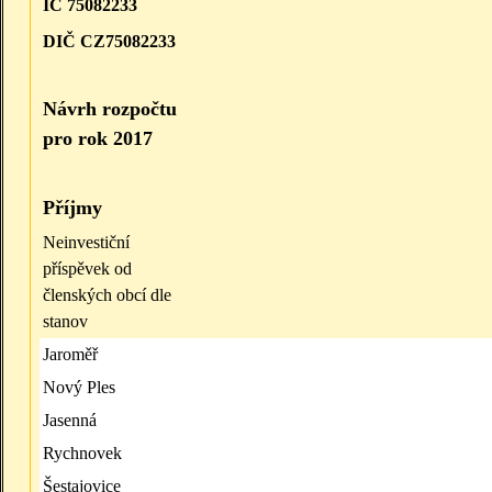
IČ 75082233
DIČ CZ75082233
Návrh rozpočtu
pro rok 2017
Příjmy
Neinvestiční
příspěvek od
členských obcí dle
stanov
Jaroměř
Nový Ples
Jasenná
Rychnovek
Šestajovice