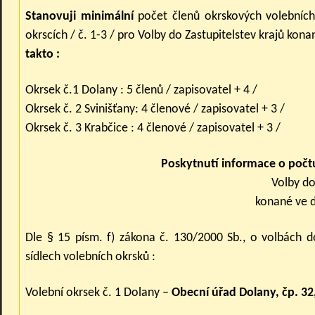
Stanovuji minimální
počet členů okrskových volebních
okrscích / č. 1-3 / pro
Volby do Zastupitelstev krajů kona
takto :
Okrsek č.1 Dolany : 5 členů / zapisovatel + 4 /
Okrsek č. 2 Svinišťany: 4 členové / zapisovatel + 3 /
Okrsek č. 3 Krabčice : 4 členové / zapisovatel + 3 /
Poskytnutí informace o počtu
Volby do
konané ve d
Dle § 15 písm. f) zákona č. 130/2000 Sb., o volbách do
sídlech volebních okrsků :
Volební okrsek č. 1 Dolany –
Obecní úřad Dolany, čp. 32