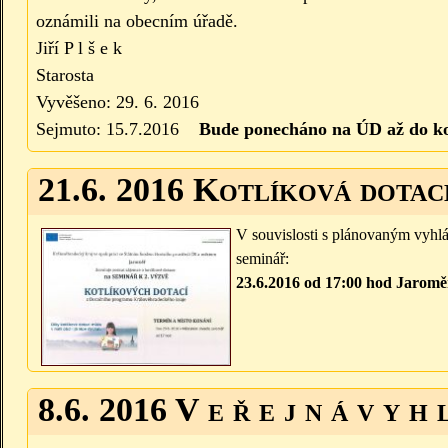
oznámili na obecním úřadě.
Jiří P l š e k
Starosta
Vyvěšeno: 29. 6. 2016
Sejmuto: 15.7.2016
Bude ponecháno na ÚD až do ko
21.6. 2016 Kotlíková dotac
V souvislosti s plánovaným vyhlá
seminář:
23.6.2016 od 17:00 hod Jaromě
8.6. 2016 V e ř e j n á v y h 