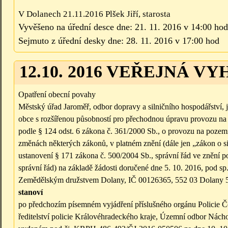
V Dolanech 21.11.2016 Plšek Jiří, starosta
Vyvěšeno na úřední desce dne: 21. 11. 2016 v 14:00 hod
Sejmuto z úřední desky dne: 28. 11. 2016 v 17:00 hod
12.10. 2016 VEŘEJNÁ V
Opatření obecní povahy
Městský úřad Jaroměř, odbor dopravy a silničního hospodářství, 
obce s rozšířenou působností pro přechodnou úpravu provozu n
podle § 124 odst. 6 zákona č. 361/2000 Sb., o provozu na poze
změnách některých zákonů, v platném znění (dále jen „zákon o s
ustanovení § 171 zákona č. 500/2004 Sb., správní řád ve znění po
správní řád) na základě žádosti doručené dne 5. 10. 2016, pod
Zemědělským družstvem Dolany, IČ 00126365, 552 03 Dolany 
stanoví
po předchozím písemném vyjádření příslušného orgánu Policie Č
ředitelství policie Královéhradeckého kraje, Územní odbor Nácho