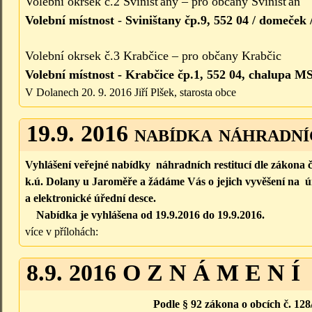
Volební okrsek č.2 Svinišťany – pro občany Svinišťan
Volební místnost
-
Sviništany čp.9, 552 04 / domeček 
Volební okrsek č.3 Krabčice – pro občany Krabčic
Volební místnost -
Krabčice čp.1, 552 04, chalupa M
V Dolanech 20. 9. 2016 Jiří Plšek, starosta obce
19.9. 2016 nabídka náhradní
Vyhlášení veřejné nabídky náhradních restitucí dle zákona č.
k.ú. Dolany u Jaroměře a žádáme Vás o jejich vyvěšení na 
a elektronické úřední desce.
Nabídka je vyhlášena od
19.9.2016
do
19.9.2016
.
více v přílohách:
8.9. 2016 O Z N Á M E N Í
Podle § 92 zákona o obcích č. 128