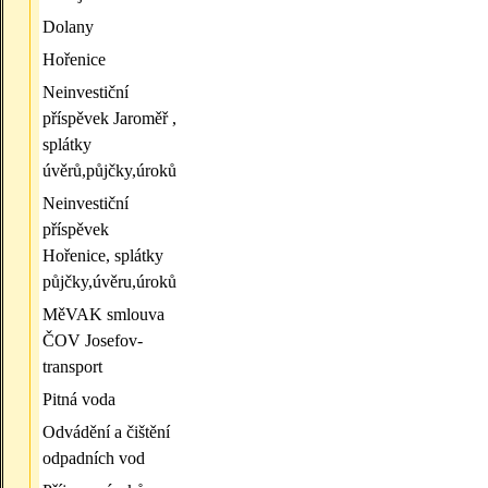
Dolany
Hořenice
Neinvestiční
příspěvek Jaroměř ,
splátky
úvěrů,půjčky,úroků
Neinvestiční
příspěvek
Hořenice, splátky
půjčky,úvěru,úroků
MěVAK smlouva
ČOV Josefov-
transport
Pitná voda
Odvádění a čištění
odpadních vod