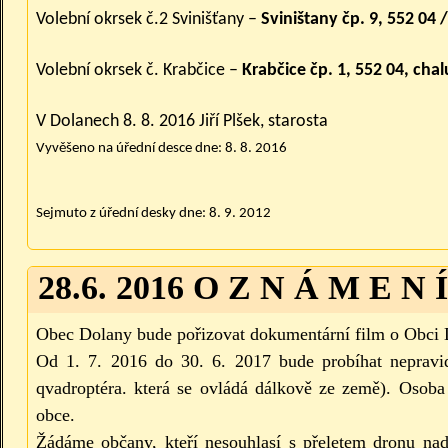
Volební okrsek č.2 Svinišťany –
Sviništany čp. 9, 552 04
Volební okrsek č. Krabčice –
Krabčice čp. 1, 552 04, ch
V Dolanech 8. 8. 2016 Jiří Plšek, starosta
Vyvěšeno na úřední desce dne: 8. 8. 2016
Sejmuto z úřední desky dne: 8. 9. 2012
28.6. 2016 O Z N Á M E N Í
Obec Dolany bude pořizovat dokumentární film o Obci Do
Od 1. 7. 2016 do 30. 6. 2017 bude probíhat nepravide
qvadroptéra. která se ovládá dálkově ze země). Osoba
obce.
Žádáme občany, kteří nesouhlasí s přeletem dronu nad