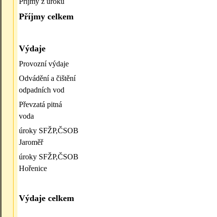
Příjmy z úroků
Příjmy celkem
Výdaje
Provozní výdaje
Odvádění a čištění
odpadních vod
Převzatá pitná
voda
úroky SFŽP,ČSOB
Jaroměř
úroky SFŽP,ČSOB
Hořenice
Výdaje celkem