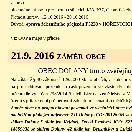
stanoví
přechodnou úpravu provozu na silnicích I/33, I/37, dle grafickéh
Platnost úpravy: 12.10.2016 - 20.10.2016
Důvod:
oprava železničního přejezdu P5228 v HOŘENICÍC
Viz OOP a mapa v příloze
21.9. 2016 záměr obce
OBEC DOLANY tímto zveřejňuj
Na základě § 39 zákona č. 128/2000 Sb., o obcích, v platném z
na propachtování pozemků a části pozemků ve vlastnictví ob
určeno dle vyhlášky 298/2014 Sb. Ministerstva zemědělství a Min
území s přiřazenými průměrnými základními cenami zemědělských
Záměr obce na propachtování pozemků ve vlastnictví obce byl
pachtýřům (dále jen nájemce): ZD Dolany ICO: 00126365 se 
sídlem Dolany 5 (dále jen Kejzlar), David Lemberk ICO: 62
18859038 se sídlem Dolany 42 (dále jen Brusnický) a
Lukáš