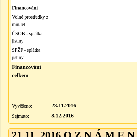
Financování
Volné prostředky z
min.let
ČSOB - splátka
jistiny
SFŽP - splátka
jistiny
Financování
celkem
23.11.2016
Vyvěšeno:
8.12.2016
Sejmuto:
21.11. 2016 O Z N Á M E N 