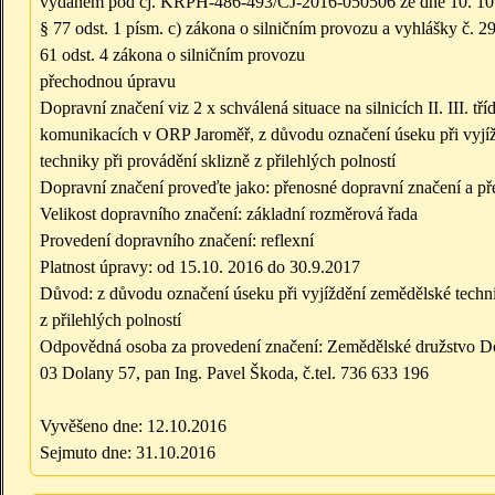
vydaném pod čj. KRPH-486-493/ČJ-2016-050506 ze dne 10. 10.
§ 77 odst. 1 písm. c) zákona o silničním provozu a vyhlášky č. 2
61 odst. 4 zákona o silničním provozu
přechodnou úpravu
Dopravní značení viz 2 x schválená situace na silnicích II. III. tří
komunikacích v ORP Jaroměř, z důvodu označení úseku při vyjí
techniky při provádění sklizně z přilehlých polností
Dopravní značení proveďte jako: přenosné dopravní značení a př
Velikost dopravního značení: základní rozměrová řada
Provedení dopravního značení: reflexní
Platnost úpravy: od 15.10. 2016 do 30.9.2017
Důvod: z důvodu označení úseku při vyjíždění zemědělské techni
z přilehlých polností
Odpovědná osoba za provedení značení: Zemědělské družstvo D
03 Dolany 57, pan Ing. Pavel Škoda, č.tel. 736 633 196
Vyvěšeno dne: 12.10.2016
Sejmuto dne: 31.10.2016