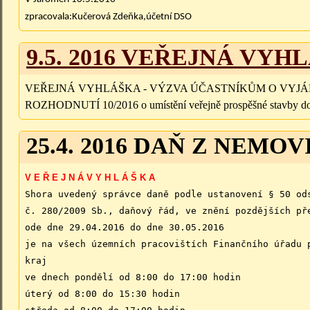
zpracovala:Kučerová Zdeňka,účetní DSO
9.5. 2016 VEŘEJNÁ VYH
VEŘEJNÁ VYHLÁŠKA - VÝZVA ÚČASTNÍKŮM O VYJ
ROZHODNUTÍ 10/2016 o umístění veřejně prospěšné stavby doprav
25.4. 2016 DAŇ Z NEMO
V E Ř E J N Á V Y H L Á Š K A
Shora uvedený správce daně podle ustanovení § 50 od
č. 280/2009 Sb., daňový řád, ve znění pozdějších př
ode dne 29.04.2016 do dne 30.05.2016
je na všech územních pracovištích Finančního úřadu 
kraj
ve dnech pondělí od 8:00 do 17:00 hodin
úterý od 8:00 do 15:30 hodin