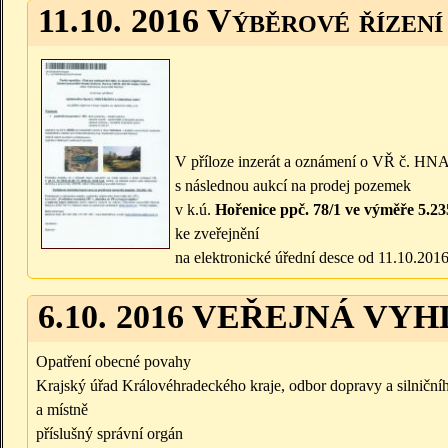
11.10. 2016 Výběrové řízení
V příloze inzerát a oznámení o VŘ č. HN
s následnou aukcí na prodej pozemek
v k.ú.
Hořenice ppč. 78/1 ve výměře 5.2
ke zveřejnění
na elektronické úřední desce od 11.10.201
6.10. 2016 VEŘEJNÁ VY
Opatření obecné povahy
Krajský úřad Královéhradeckého kraje, odbor dopravy a silničníh
a místně
příslušný správní orgán