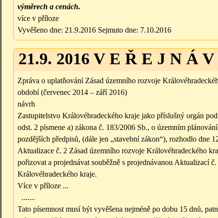
výměrech a cenách.
více v příloze
Vyvěšeno dne: 21.9.2016 Sejmuto dne: 7.10.2016
21.9. 2016 V E Ř E J N Á V
Zpráva o uplatňování Zásad územního rozvoje Královéhradeckéh
období (červenec 2014 – září 2016)
návrh
Zastupitelstvo Královéhradeckého kraje jako příslušný orgán pod
odst. 2 písmene a) zákona č. 183/2006 Sb., o územním plánování
pozdějších předpisů, (dále jen „stavební zákon“), rozhodlo dne 12
Aktualizace č. 2 Zásad územního rozvoje Královéhradeckého kraj
pořizovat a projednávat souběžně s projednávanou Aktualizací č
Královéhradeckého kraje.
Více v příloze ...
.......
Tato písemnost musí být vyvěšena nejméně po dobu 15 dnů, pat