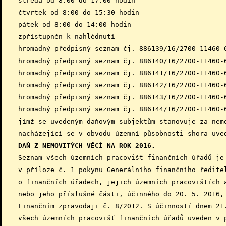
středa od 8:00 do 17:00 hodin
čtvrtek od 8:00 do 15:30 hodin
pátek od 8:00 do 14:00 hodin
zpřístupněn k nahlédnutí
hromadný předpisný seznam čj. 886139/16/2700-11460-
hromadný předpisný seznam čj. 886140/16/2700-11460-
hromadný předpisný seznam čj. 886141/16/2700-11460-
hromadný předpisný seznam čj. 886142/16/2700-11460-
hromadný předpisný seznam čj. 886143/16/2700-11460-
hromadný předpisný seznam čj. 886144/16/2700-11460-
jímž se uvedeným daňovým subjektům stanovuje za nem
nacházející se v obvodu územní působnosti shora uve
DAŇ Z NEMOVITÝCH VĚCÍ NA ROK 2016.
Seznam všech územních pracovišť finančních úřadů je
v příloze č. 1 pokynu Generálního finančního ředite
o finančních úřadech, jejich územních pracovištích 
nebo jeho příslušné části, účinného do 20. 5. 2016,
Finančním zpravodaji č. 8/2012. S účinností dnem 21
všech územních pracovišť finančních úřadů uveden v 